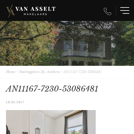
Home
>
Staringplein 26, Arnhem
>
AN11167-7230-53086481
AN11167-7230-53086481
16/02/2017