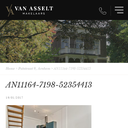
Home
>
Putstraat 9, Arnhem
>
AN11164-7198-52354413
AN11164-7198-52354413
19/01/2017