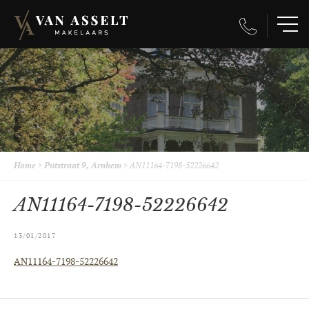
Home
>
Putstraat 9, Arnhem
>
AN11164-7198-52226642
AN11164-7198-52226642
13/01/2017
AN11164-7198-52226642