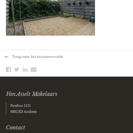
Terug
naar het nieuwsoverzicht
Van Asselt Makelaars
Postbus 5151
6802 ED Arnhem
Contact