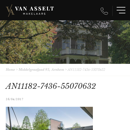
Home
>
Middelgraafpad 93, Arnhem
>
AN11182-7436-55070632
AN11182-7436-55070632
26/04/2017