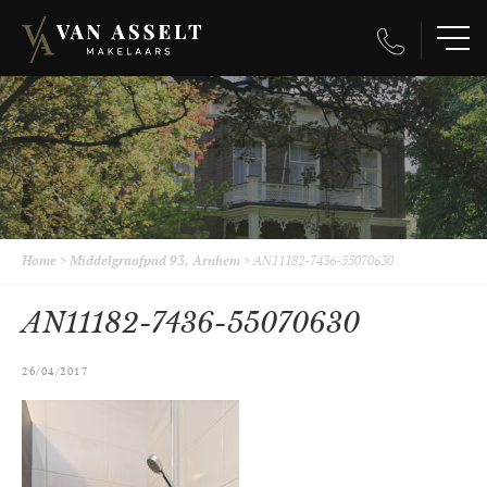
Home
>
Middelgraafpad 93, Arnhem
>
AN11182-7436-55070630
AN11182-7436-55070630
26/04/2017