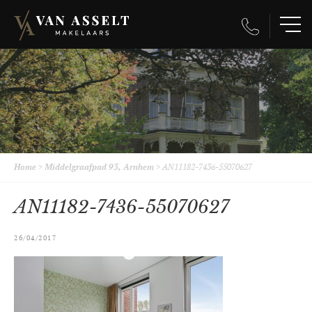
Home
>
Middelgraafpad 93, Arnhem
>
AN11182-7436-55070627
AN11182-7436-55070627
26/04/2017