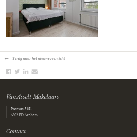
Terug
naar het nieuwsoverzicht
Van Asselt Makelaars
Postbus 5151
6802 ED Arnhem
Contact