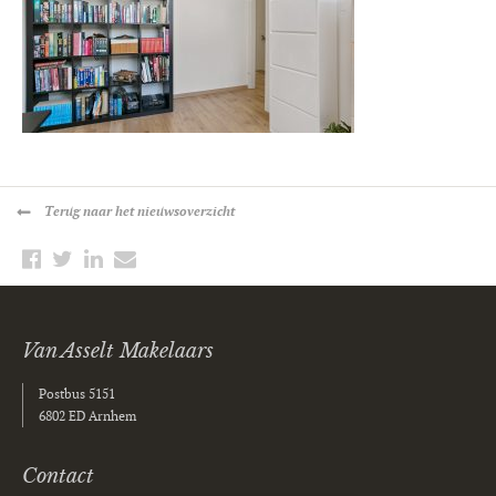
Terug
naar het nieuwsoverzicht
Van Asselt Makelaars
Postbus 5151
6802 ED Arnhem
Contact