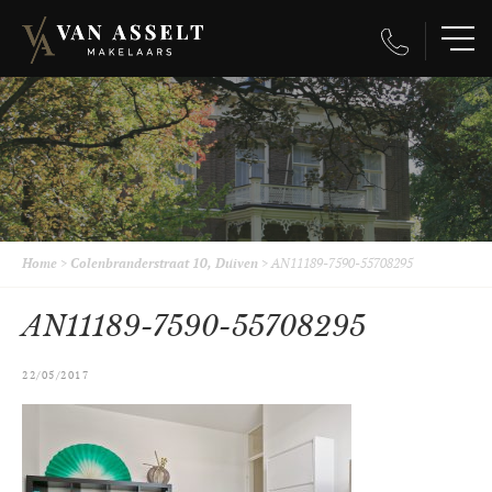
Home
>
Colenbranderstraat 10, Duiven
>
AN11189-7590-55708295
AN11189-7590-55708295
22/05/2017