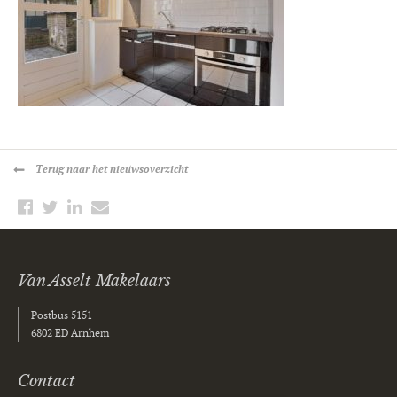
Terug
naar het nieuwsoverzicht
Van Asselt Makelaars
Postbus 5151
6802 ED Arnhem
Contact