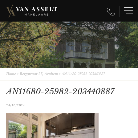
Home
>
Bergstraat 27, Arnhem
>
AN11680-25982-203440887
AN11680-25982-203440887
24/10/2024