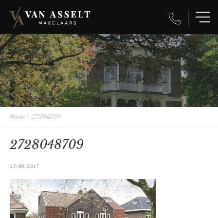
Home
>
2728048709
2728048709
15/06/2017