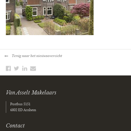
Terug
naar het nieuwsoverzicht
Van Asselt Makelaars
Postbus 5151
6802 ED Arnhem
Contact