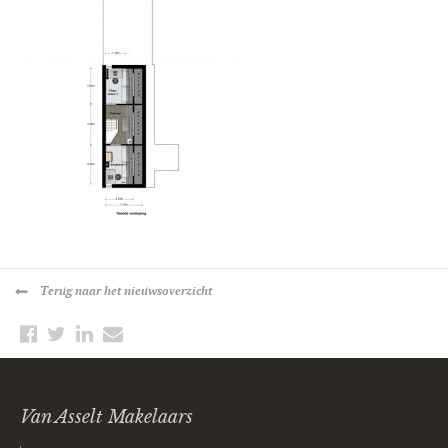
Terug
naar het nieuwsoverzicht
Van Asselt Makelaars