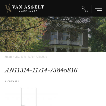
Home
>
AN11314-11714-73845816
AN11314-11714-73845816
01/02/2019