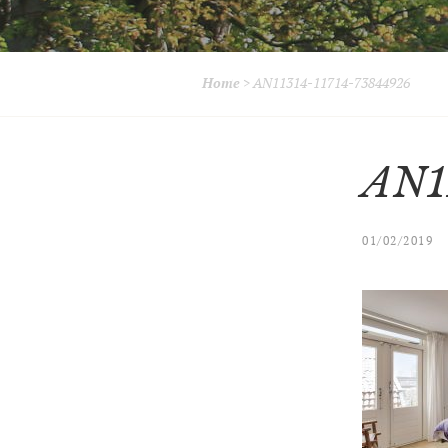
Home
>
AN11314-11714-73844926
AN1
01/02/2019