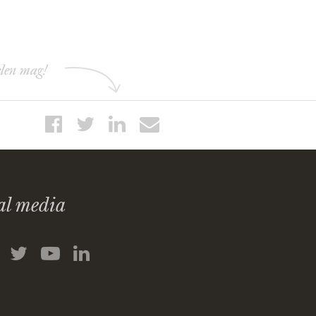
elen mag!
al media