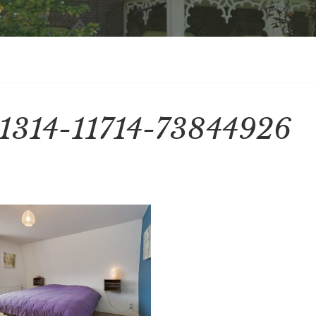
1314-11714-73844926