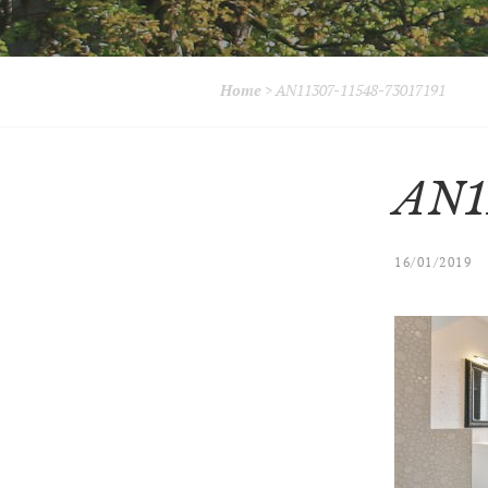
Home
>
AN11307-11548-73017191
AN1
16/01/2019