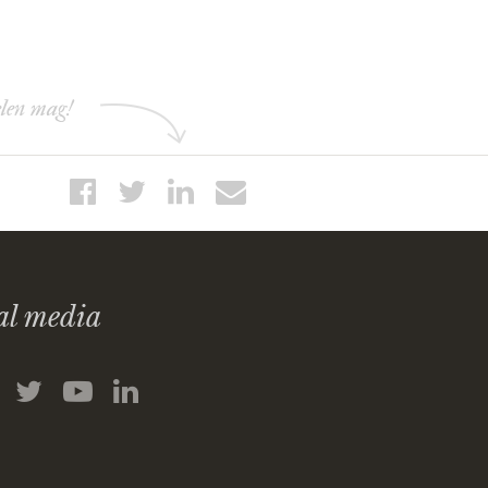
elen mag!
al media