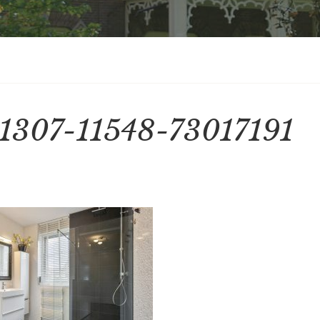
1307-11548-73017191