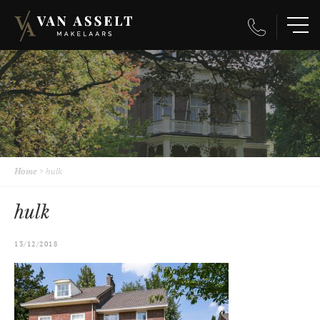
Home
>
hulk
hulk
13/12/2018