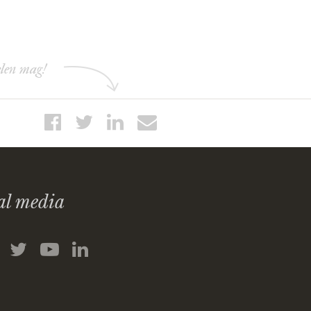
elen mag!
al media