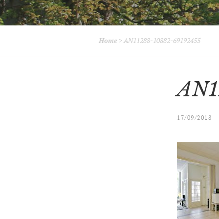
Home
>
AN11288-10882-69192455
AN1
17/09/2018