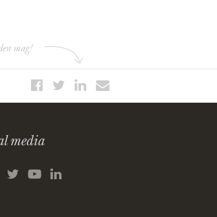
elen mag!
al media