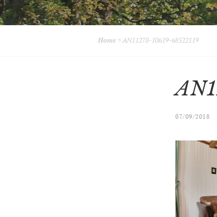
Home
>
AN11278-10619-68522119
AN1
07/09/2018