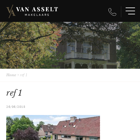
Home
>
ref 1
ref 1
26/06/2018