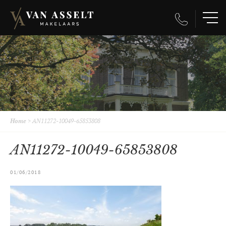
Home
>
AN11272-10049-65853808
AN11272-10049-65853808
01/06/2018