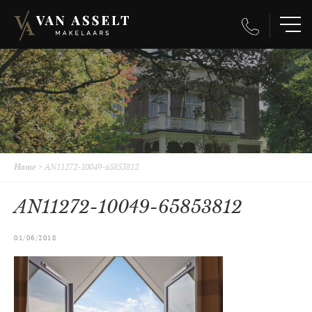
Home
>
AN11272-10049-65853812
AN11272-10049-65853812
01/06/2018