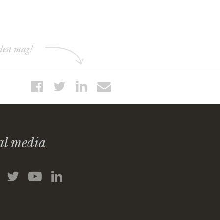
elen mag!
al media