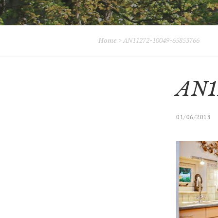
Home
>
AN11272-10049-65853766
AN1
01/06/2018