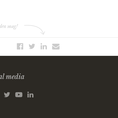
elen mag!
al media