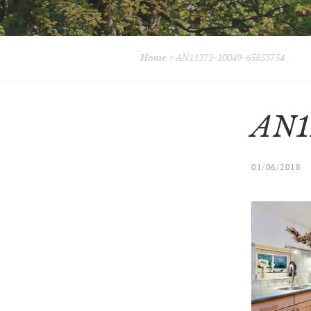
Home
>
AN11272-10049-65853754
AN1
01/06/2018